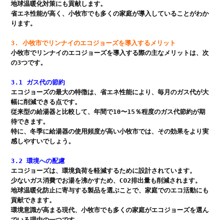
地球温暖化対策にも貢献します。

省エネ性能が高く、小牧市でも多くの家庭が導入していることがわか
ります。

3. 小牧市でリンナイのエコジョーズを導入するメリット
小牧市でリンナイのエコジョーズを導入する際の主なメリットは、次
の3つです。

3.1 ガス代の節約
エコジョーズの最大の特徴は、省エネ性能により、毎月のガス代が大
幅に削減できる点です。

従来型の給湯器と比較して、年間で10〜15％程度のガス代節約が期
待できます。

特に、冬季に給湯器の使用頻度が高い小牧市では、その効果をより実
感しやすいでしょう。

3.2 環境への配慮
エコジョーズは、環境負荷を軽減するために設計されています。

少ないガス消費でお湯を沸かすため、CO2排出量も削減されます。

地球温暖化防止に寄与する製品を選ぶことで、家庭でのエコ活動にも
貢献できます。

環境意識が高まる現代、小牧市でも多くの家庭がエコジョーズを選ん
でいる理由の一つです。
