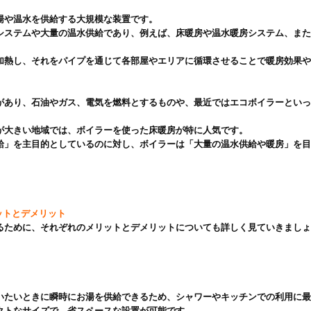
湯や温水を供給する大規模な装置です。

システムや大量の温水供給であり、例えば、床暖房や温水暖房システム、ま


加熱し、それをパイプを通じて各部屋やエリアに循環させることで暖房効果や
があり、石油やガス、電気を燃料とするものや、最近ではエコボイラーとい
が大きい地域では、ボイラーを使った床暖房が特に人気です。

給」を主目的としているのに対し、ボイラーは「大量の温水供給や暖房」を
ットとデメリット
るために、それぞれのメリットとデメリットについても詳しく見ていきましょ
いたいときに瞬時にお湯を供給できるため、シャワーやキッチンでの利用に最
クトなサイズで、省スペースな設置が可能です。
