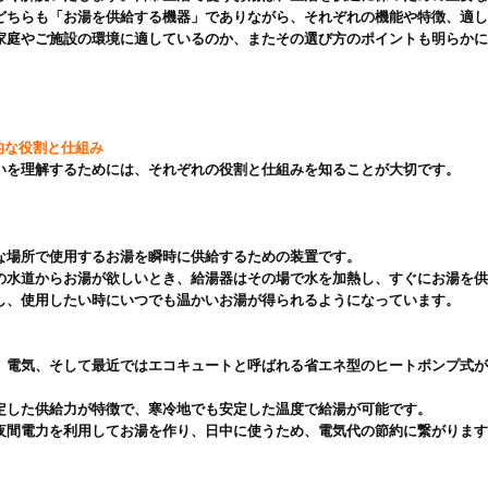
どちらも「お湯を供給する機器」でありながら、それぞれの機能や特徴、適し
家庭やご施設の環境に適しているのか、またその選び方のポイントも明らかに


的な役割と仕組み
いを理解するためには、それぞれの役割と仕組みを知ることが大切です。

な場所で使用するお湯を瞬時に供給するための装置です。

の水道からお湯が欲しいとき、給湯器はその場で水を加熱し、すぐにお湯を供
し、使用したい時にいつでも温かいお湯が得られるようになっています。

、電気、そして最近ではエコキュートと呼ばれる省エネ型のヒートポンプ式
定した供給力が特徴で、寒冷地でも安定した温度で給湯が可能です。

夜間電力を利用してお湯を作り、日中に使うため、電気代の節約に繋がります