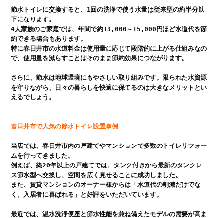
節水トイレに交換すると、1回の洗浄で使う水量は従来型の約半分以
下になります。

4人家族のご家庭では、年間で約13,000～15,000円ほど水道代を節
約できる場合もあります。

特に春日井市の水道料金は使用量に応じて段階的に上がる仕組みなの
で、使用量を減らすことはそのまま節約効果につながります。

さらに、節水は地球環境にもやさしい取り組みです。限られた水資源
を守りながら、日々の暮らしを快適に保てるのは大きなメリットとい
えるでしょう。

春日井市で人気の節水トイレ設置事例
当店では、春日井市内の戸建てやマンションで多数のトイレリフォー
ムを行ってきました。

例えば、築20年以上の戸建てでは、タンク付きから最新のタンクレ
ス節水型へ交換し、空間を広く見せることに成功しました。

また、賃貸マンションのオーナー様からは「水道代の削減だけでな
く、入居者に喜ばれる」と好評をいただいています。

最近では、温水洗浄便座と節水性能を兼ね備えたモデルの需要が高ま