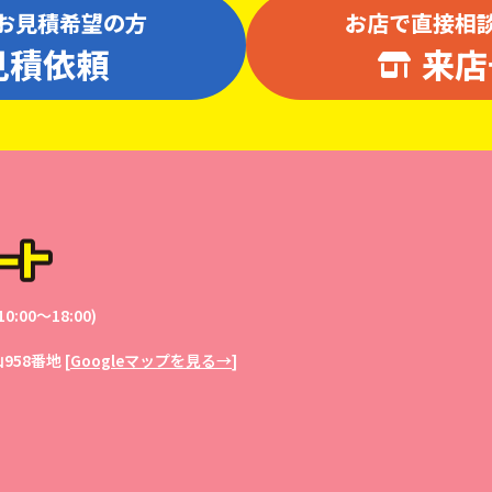
お見積希望の方
お店で直接相
見積依頼
来店
0:00〜18:00)
958番地
[
Googleマップを見る→
]