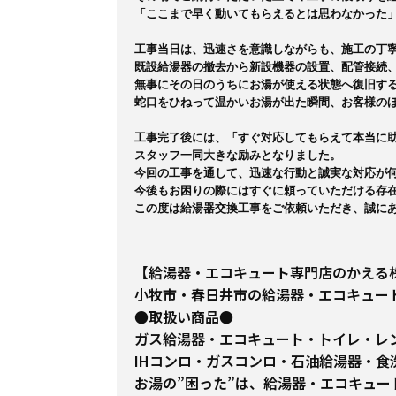
「ここまで早く動いてもらえるとは思わなかった」
工事当日は、迅速さを意識しながらも、施工の丁寧
既設給湯器の撤去から新設機器の設置、配管接続、
無事にその日のうちにお湯が使える状態へ復旧する
蛇口をひねって温かいお湯が出た瞬間、お客様のほ
工事完了後には、「すぐ対応してもらえて本当に助
スタッフ一同大きな励みとなりました。

今回の工事を通して、迅速な行動と誠実な対応が何
今後もお困りの際にはすぐに頼っていただける存在
この度は給湯器交換工事をご依頼いただき、誠に
【給湯器・エコキュート専門店のかえる
小牧市・春日井市の給湯器・エコキュー
●取扱い商品●
ガス給湯器・エコキュート・トイレ・レ
IHコンロ・ガスコンロ・石油給湯器・食
お湯の”困った”は、給湯器・エコキュ