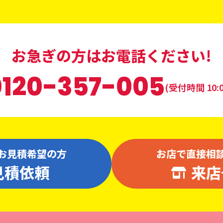
お急ぎの方はお電話ください!
0120-357-005
(受付時間 10:0
お見積希望の方
お店で直接相
見積依頼
来店