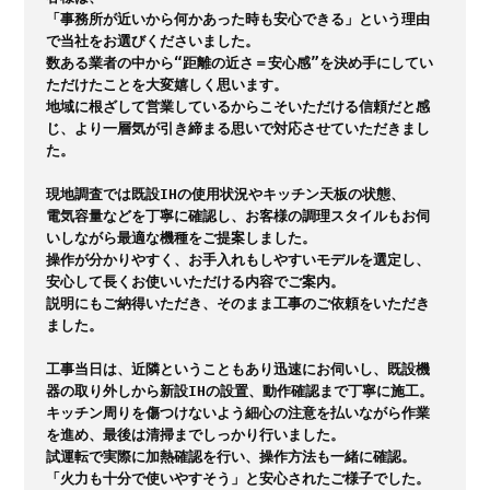
「事務所が近いから何かあった時も安心できる」という理由
で当社をお選びくださいました。

数ある業者の中から“距離の近さ＝安心感”を決め手にしてい
ただけたことを大変嬉しく思います。

地域に根ざして営業しているからこそいただける信頼だと感
じ、より一層気が引き締まる思いで対応させていただきまし
た。

現地調査では既設IHの使用状況やキッチン天板の状態、

電気容量などを丁寧に確認し、お客様の調理スタイルもお伺
いしながら最適な機種をご提案しました。

操作が分かりやすく、お手入れもしやすいモデルを選定し、
安心して長くお使いいただける内容でご案内。

説明にもご納得いただき、そのまま工事のご依頼をいただき
ました。

工事当日は、近隣ということもあり迅速にお伺いし、既設機
器の取り外しから新設IHの設置、動作確認まで丁寧に施工。

キッチン周りを傷つけないよう細心の注意を払いながら作業
を進め、最後は清掃までしっかり行いました。

試運転で実際に加熱確認を行い、操作方法も一緒に確認。
「火力も十分で使いやすそう」と安心されたご様子でした。
