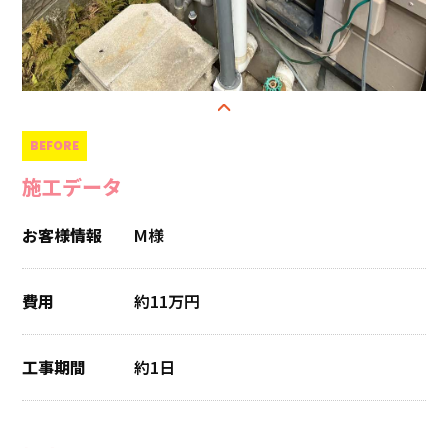
施工データ
お客様情報
M様
費用
約11万円
工事期間
約1日